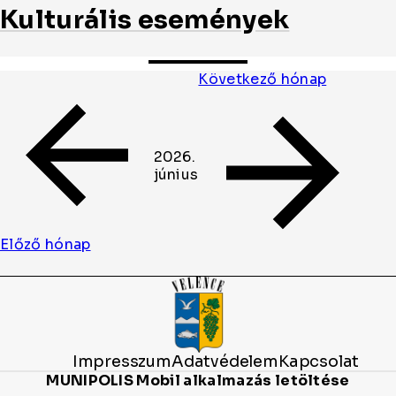
Kulturális események
Következő hónap
2026.
június
Előző hónap
Oldal
cikkjeinek
listája
Impresszum
Adatvédelem
Kapcsolat
MUNIPOLIS Mobil alkalmazás letöltése