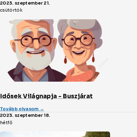
Áramkimaradás
2023. szeptember 21.
2023.
csütörtök
október
10.
napján!
cikket
Idősek Világnapja - Buszjárat
(a/az)
Tovább olvasom
→
Idősek
2023. szeptember 18.
Világnapja
hétfő
-
Buszjárat