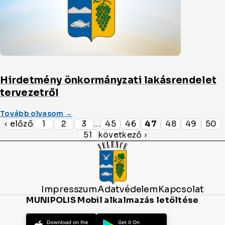
Hirdetmény önkormányzati lakásrendelet
tervezetről
(a/az)
Tovább olvasom
→
‹ előző
1
2
Hirdetmény
3
...
45
46
47
48
49
50
önkormányzati
51
következő ›
lakásrendelet
tervezetről
cikket
Impresszum
Adatvédelem
Kapcsolat
MUNIPOLIS Mobil alkalmazás letöltése