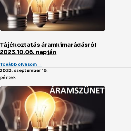
Tájékoztatás áramkimarádásról
2023.10.06. napján
(a/az)
Tovább olvasom
→
Tájékoztatás
2023. szeptember 15.
áramkimarádásról
péntek
2023.10.06.
napján
cikket