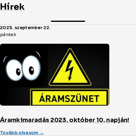
Hírek
Oldal
2023. szeptember 22.
cikkjeinek
péntek
listája
Áramkimaradás 2023. október 10. napján!
(a/az)
Tovább olvasom
→