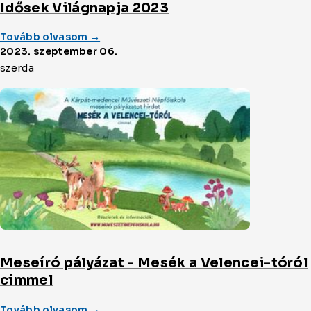
Idősek Világnapja 2023
(a/az)
Tovább olvasom
→
Idősek
2023. szeptember 06.
Világnapja
szerda
2023
cikket
Meseíró pályázat - Mesék a Velencei-tóról
címmel
(a/az)
Tovább olvasom
→