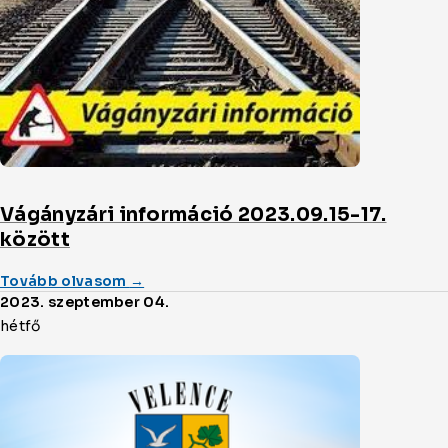
13.
között
cikket
Vágányzári információ 2023.09.15-17.
között
(a/az)
Tovább olvasom
→
Vágányzári
2023. szeptember 04.
információ
hétfő
2023.09.15-
17.
között
cikket