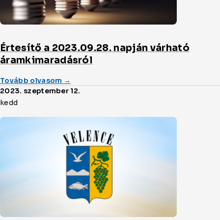
Értesítő a 2023.09.28. napján várható
áramkimaradásról
(a/az)
Tovább olvasom
→
Értesítő
2023. szeptember 12.
a
kedd
2023.09.28.
napján
várható
áramkimaradásról
cikket