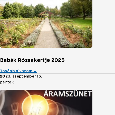
cikket
Babák Rózsakertje 2023
(a/az)
Tovább olvasom
→
Babák
2023. szeptember 15.
Rózsakertje
péntek
2023
cikket