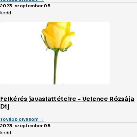
Meseíró
2023. szeptember 05.
pályázat
kedd
-
Mesék
a
Velencei-
tóról
címmel
cikket
Felkérés javaslattételre - Velence Rózsája
Díj
(a/az)
Tovább olvasom
→
Felkérés
2023. szeptember 05.
javaslattételre
kedd