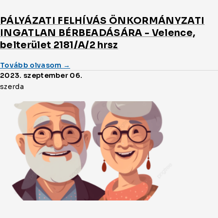
PÁLYÁZATI FELHÍVÁS ÖNKORMÁNYZATI
INGATLAN BÉRBEADÁSÁRA - Velence,
belterület 2181/A/2 hrsz
(a/az)
Tovább olvasom
→
PÁLYÁZATI
2023. szeptember 06.
FELHÍVÁS
szerda
ÖNKORMÁNYZATI
INGATLAN
BÉRBEADÁSÁRA
-
Velence,
belterület
2181/A/2
hrsz
cikket