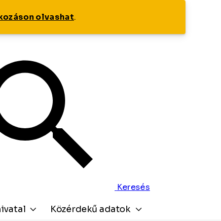
tkozáson olvashat
.
Keresés
ivatal
Közérdekű adatok