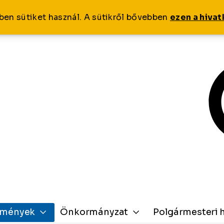
ben sütiket használ. A sütikről bővebben
ezen a hiva
zmények
Önkormányzat
Polgármesteri h