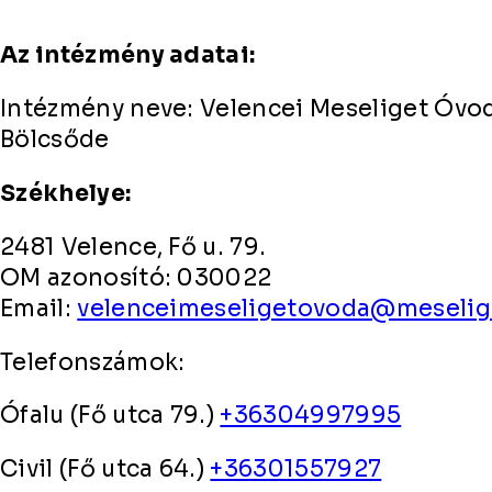
Az intézmény adatai:
Intézmény neve: Velencei Meseliget Óvod
Bölcsőde
Székhelye:
2481 Velence, Fő u. 79.
OM azonosító: 030022
Email:
velenceimeseligetovoda@meselig
Telefonszámok:
Ófalu (Fő utca 79.)
+36304997995
Civil (Fő utca 64.)
+36301557927