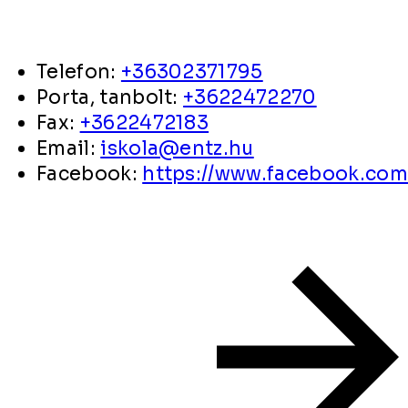
Telefon:
+36302371795
Porta, tanbolt:
+3622472270
Fax:
+3622472183
Email:
iskola@entz.hu
Facebook:
https://www.facebook.com/