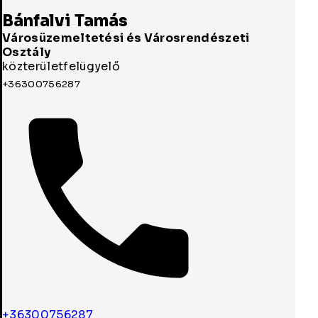
Bánfalvi Tamás
Városüzemeltetési és Városrendészeti
Osztály
közterületfelügyelő
+36300756287
+36300756287