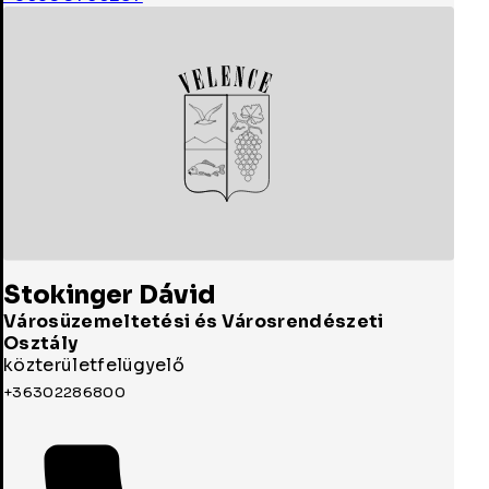
Stokinger Dávid
Városüzemeltetési és Városrendészeti
Osztály
közterületfelügyelő
+36302286800