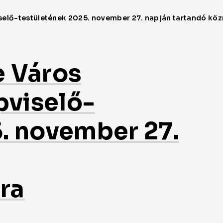
e Város
viselő-
. november 27.
ra