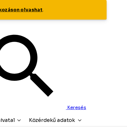
tkozáson olvashat
.
Keresés
ivatal
Közérdekű adatok