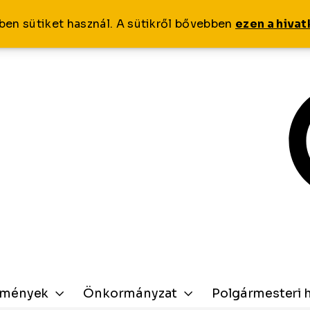
ben sütiket használ. A sütikről bővebben
ezen a hiva
zmények
Önkormányzat
Polgármesteri h