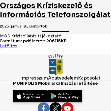
Országos Kríziskezelő és
Információs Telefonszolgálat
2025. június 19., csütörtök
MÖS Krízisellátás tájékoztató
Formátum:
pdf
Méret:
206115KB
MÖS
Letöltés
Krízisellátás
tájékoztató
Impresszum
Adatvédelem
Kapcsolat
MUNIPOLIS Mobil alkalmazás letöltése