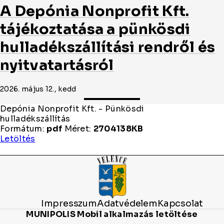
A Depónia Nonprofit Kft.
tájékoztatása a pünkösdi
hulladékszállítási rendről és
nyitvatartásról
2026. május 12., kedd
Depónia Nonprofit Kft. - Pünkösdi
hulladékszállítás
Formátum:
pdf
Méret:
2704138KB
Depónia
Letöltés
Nonprofit
Kft.
-
Pünkösdi
hulladékszállítás
Impresszum
Adatvédelem
Kapcsolat
MUNIPOLIS Mobil alkalmazás letöltése