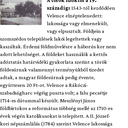
A török időktől a 19.
századig:
1543-tól kezdődően
Velence elnéptelenedett:
lakossága vagy elmenekült,
vagy elpusztult. Földjein a
szomszédos települések lakói legeltettek vagy
kaszáltak. Érdemi földművelésre a háborús kor nem
adott lehetőséget. A földeket használók a kettős
adóztatás határvidéki gyakorlata szerint a török
földesúrnak valamennyi terményükből tizedet
adtak, a magyar földesúrnak pedig évente,
együttesen 20 Ft-ot. Velence a Rákóczi-
szabadságharc végéig puszta volt; a falu pecsétje
1714-es dátummal készült. Meszlényi János
földbirtokos a református többség mellé az 1710-es
évek végén katolikusokat is telepített. A II. József-
kori népszámlálás (1784) szerint Velence lakossága