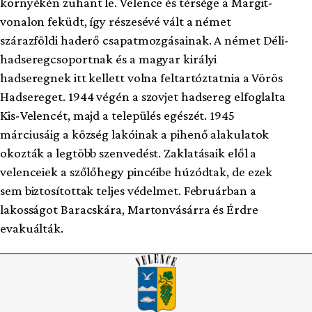
környékén zuhant le. Velence és térsége a Margit-
vonalon feküdt, így részesévé vált a német
szárazföldi haderő csapatmozgásainak. A német Déli-
hadseregcsoportnak és a magyar királyi
hadseregnek itt kellett volna feltartóztatnia a Vörös
Hadsereget. 1944 végén a szovjet hadsereg elfoglalta
Kis-Velencét, majd a település egészét. 1945
márciusáig a község lakóinak a pihenő alakulatok
okozták a legtöbb szenvedést. Zaklatásaik elől a
velenceiek a szőlőhegy pincéibe húzódtak, de ezek
sem biztosítottak teljes védelmet. Februárban a
lakosságot Baracskára, Martonvásárra és Érdre
evakuálták.