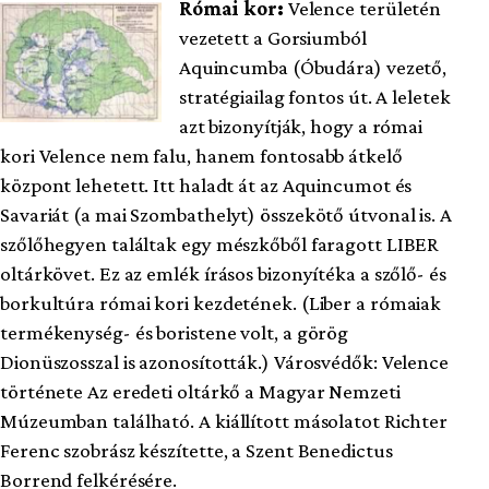
Római kor:
Velence területén
vezetett a Gorsiumból
Aquincumba (Óbudára) vezető,
stratégiailag fontos út. A leletek
azt bizonyítják, hogy a római
kori Velence nem falu, hanem fontosabb átkelő
központ lehetett. Itt haladt át az Aquincumot és
Savariát (a mai Szombathelyt) összekötő útvonal is. A
szőlőhegyen találtak egy mészkőből faragott LIBER
oltárkövet. Ez az emlék írásos bizonyítéka a szőlő- és
borkultúra római kori kezdetének. (Liber a rómaiak
termékenység- és boristene volt, a görög
Dionüszosszal is azonosították.) Városvédők: Velence
története Az eredeti oltárkő a Magyar Nemzeti
Múzeumban található. A kiállított másolatot Richter
Ferenc szobrász készítette, a Szent Benedictus
Borrend felkérésére.