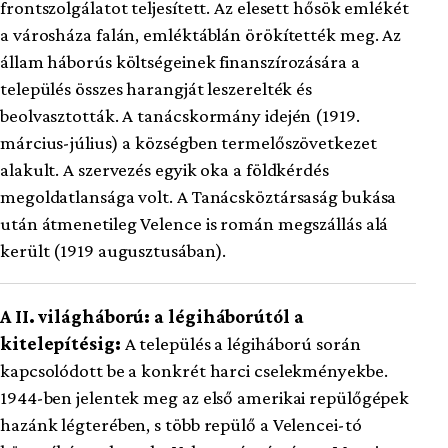
frontszolgálatot teljesített. Az elesett hősök emlékét
a városháza falán, emléktáblán örökítették meg. Az
állam háborús költségeinek finanszírozására a
település összes harangját leszerelték és
beolvasztották. A tanácskormány idején (1919.
március-július) a községben termelőszövetkezet
alakult. A szervezés egyik oka a földkérdés
megoldatlansága volt. A Tanácsköztársaság bukása
után átmenetileg Velence is román megszállás alá
került (1919 augusztusában).
A II. világháború: a légiháborútól a
kitelepítésig:
A település a légiháború során
kapcsolódott be a konkrét harci cselekményekbe.
1944-ben jelentek meg az első amerikai repülőgépek
hazánk légterében, s több repülő a Velencei-tó