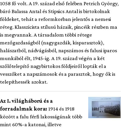
1058 fő volt. A 19. század első felében Petrich György,
báró Balassa Antal és Stipsics Antal is birtokolnak
földeket, tehát a reformkorban jelentős a nemesi
réteg. Klasszicista stílusú házaik, pincéik részben ma
is megvannak. A társadalom többi rétege
mezőgazdaságból (nagygazdák, kisparasztok),
halászatból, nádvágásból, napszámos és falusi iparos
munkából élt, 1945-ig. A 19. század végén a két
szőlőtelepítő nagybirtokos földjeiről lopták el a
vesszőket a napszámosok és a parasztok, hogy ők is
telepíthessék azokat.
Az I. világháború és a
forradalmak kora:
1914 és 1918
között a falu férfi lakosságának több
mint 60%-a katonai, illetve