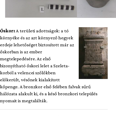
Őskor:
A területi adottságok: a tó
környéke és az azt környező hegyek
erdeje lehetőséget biztosított már az
őskorban is az ember
megtelepedésére. Az első
bizonyítható őskori lelet a Szeleta-
korból a velencei szőlőkben
előkerült, vésőnek kialakított
kőpenge. A bronzkor első felében falvak sűrű
hálózata alakult ki, és a késő bronzkori település
nyomait is megtalálták.