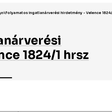
anárverési
nce 1824/1 hrsz