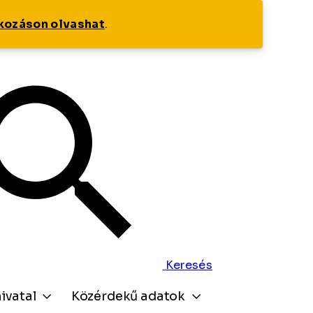
tkozáson olvashat
.
Keresés
ivatal
Közérdekű adatok