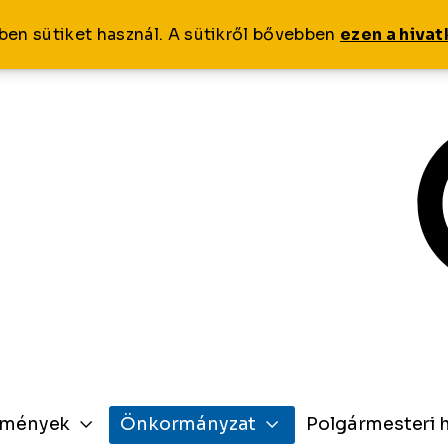
ben sütiket használ. A sütikről bővebben
ezen a hiva
zmények
Önkormányzat
Polgármesteri h