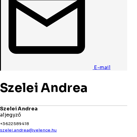
E-mail
Szelei Andrea
Szelei Andrea
aljegyző
+3622589418
szelei.andrea@velence.hu