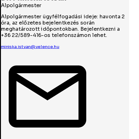
Alpolgármester
Alpolgármester ügyfélfogadási ideje: havonta 2
óra, az előzetes bejelentkezés során
meghatározott időpontokban. Bejelentkezni a
+36 22/589-416-os telefonszámon lehet.
miniska.istvan@velence.hu