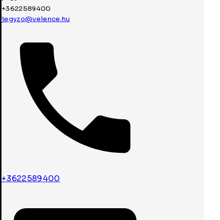
+3622589400
jegyzo@velence.hu
+3622589400