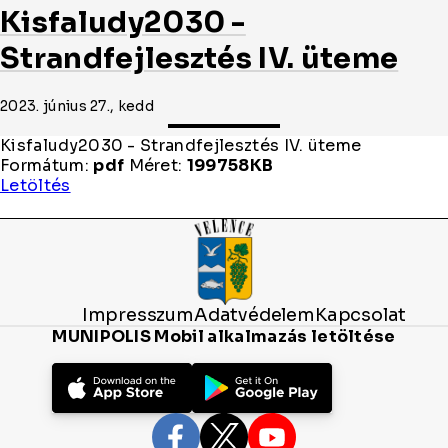
Kisfaludy2030 -
Strandfejlesztés IV. üteme
2023. június 27., kedd
Kisfaludy2030 - Strandfejlesztés IV. üteme
Formátum:
pdf
Méret:
199758KB
Kisfaludy2030
Letöltés
-
Strandfejlesztés
IV.
üteme
Impresszum
Adatvédelem
Kapcsolat
MUNIPOLIS Mobil alkalmazás letöltése