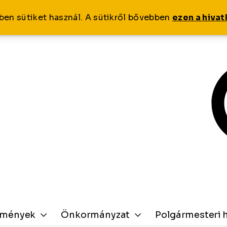
ben sütiket használ. A sütikről bővebben
ezen a hiva
zmények
Önkormányzat
Polgármesteri h