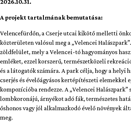
2026.10.31.
A projekt tartalmának bemutatása:
Velencefürdőn, a Cserje utcai kikötő melletti ön
közterületen valósul meg a „Velencei Halászpark”
zöldfelület, mely a Velencei-tó hagyományos haszn
emléket, ezzel korszerű, természetközeli rekreáció
és a látogatók számára. A park célja, hogy a helyi 
cserjés és évelőágyásos kertépítészeti elemekkel e
kompozícióba rendezze. A „Velencei Halászpark” 
lombkoronájú, árnyékot adó fák, természetes hatá
őshonos vagy jól alkalmazkodó évelő növények ált
meg.