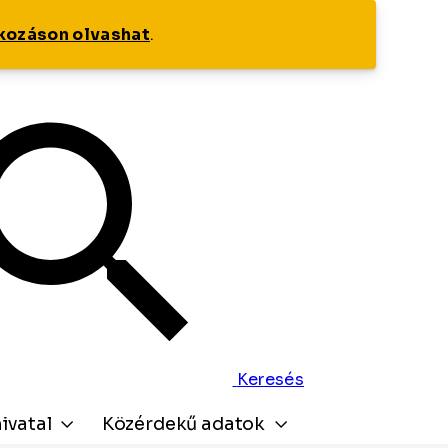
tkozáson olvashat
.
Keresés
ivatal
Közérdekű adatok