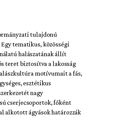
kormányzati tulajdonú
. Egy tematikus, közösségi
álatú halászatának állít
s teret biztosítva a lakosság
halászkultúra motívumait a fás,
gységes, esztétikus
szerkezetét nagy
sú cserjecsoportok, főként
al alkotott ágyások határozzák