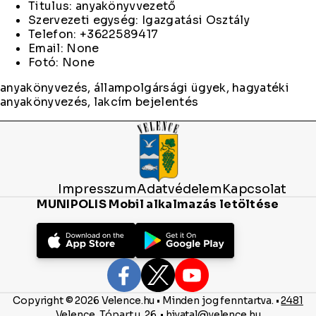
Titulus: anyakönyvvezető
Szervezeti egység: Igazgatási Osztály
Telefon: +3622589417
Email: None
Fotó: None
anyakönyvezés, állampolgársági ügyek, hagyatéki
anyakönyvezés, lakcím bejelentés
Impresszum
Adatvédelem
Kapcsolat
MUNIPOLIS Mobil alkalmazás letöltése
Copyright © 2026 Velence.hu • Minden jog fenntartva. •
2481
Velence, Tópart u. 26.
•
hivatal@velence.hu