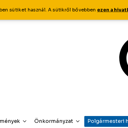
ben sütiket használ. A sütikről bővebben
ezen a hiva
zmények
Önkormányzat
Polgármesteri h