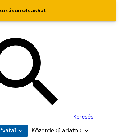
tkozáson olvashat
.
Keresés
ivatal
Közérdekű adatok