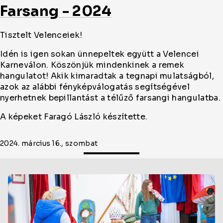
Farsang - 2024
Tisztelt Velenceiek!
Idén is igen sokan ünnepeltek együtt a Velencei
Karneválon. Köszönjük mindenkinek a remek
hangulatot! Akik kimaradtak a tegnapi mulatságból,
azok az alábbi fényképválogatás segítségével
nyerhetnek bepillantást a télűző farsangi hangulatba.
A képeket Faragó László készítette.
2024. március 16., szombat
Oldal
cikkjeinek
listája