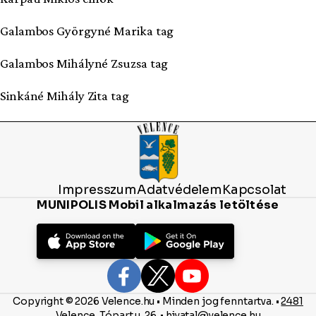
Galambos Györgyné Marika tag
Galambos Mihályné Zsuzsa tag
Sinkáné Mihály Zita tag
Impresszum
Adatvédelem
Kapcsolat
MUNIPOLIS Mobil alkalmazás letöltése
Copyright © 2026 Velence.hu • Minden jog fenntartva. •
2481
Velence, Tópart u. 26.
•
hivatal@velence.hu