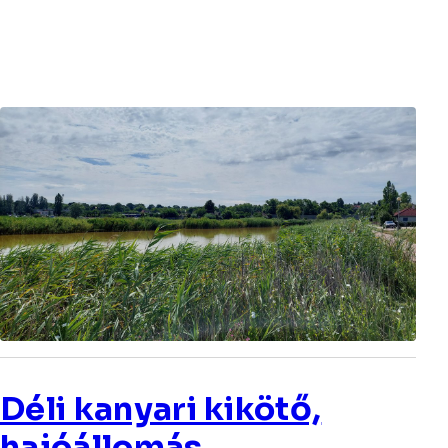
Déli kanyari kikötő,
hajóállomás