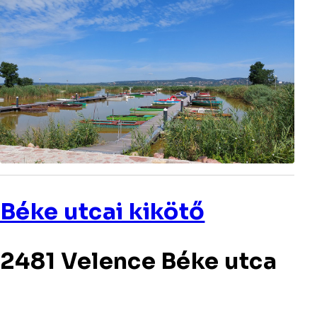
Béke utcai kikötő
2481 Velence Béke utca