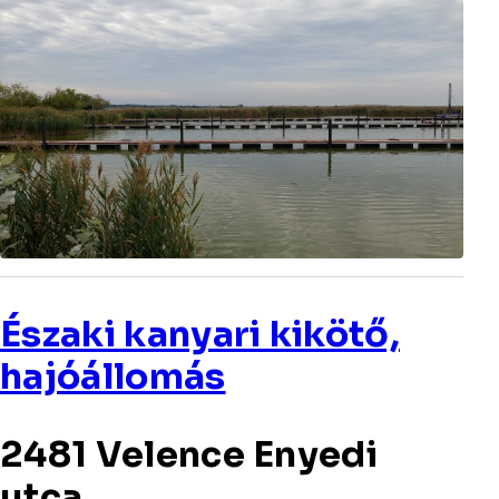
Északi kanyari kikötő,
hajóállomás
2481 Velence Enyedi
utca