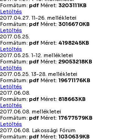
Formátum:
pdf
Méret:
3203111KB
2017.04.27.
Letöltés
1-
2017.04.27. 11-26. mellékletei
10.
Formátum:
pdf
Méret:
3016670KB
mellékletei
2017.04.27.
Letöltés
11-
2017.05.25.
26.
Formátum:
pdf
Méret:
4198245KB
mellékletei
2017.05.25.
Letöltés
2017.05.25. 1-12. mellékletei
Formátum:
pdf
Méret:
29053218KB
2017.05.25.
Letöltés
1-
2017.05.25. 13-28. mellékletei
12.
Formátum:
pdf
Méret:
19671176KB
mellékletei
2017.05.25.
Letöltés
13-
2017.06.08.
28.
Formátum:
pdf
Méret:
818663KB
mellékletei
2017.06.08.
Letöltés
2017.06.08. mellékletei
Formátum:
pdf
Méret:
17677579KB
2017.06.08.
Letöltés
mellékletei
2017.06.08. Lakossági Fórum
Formátum:
pdf
Méret:
1030639KB