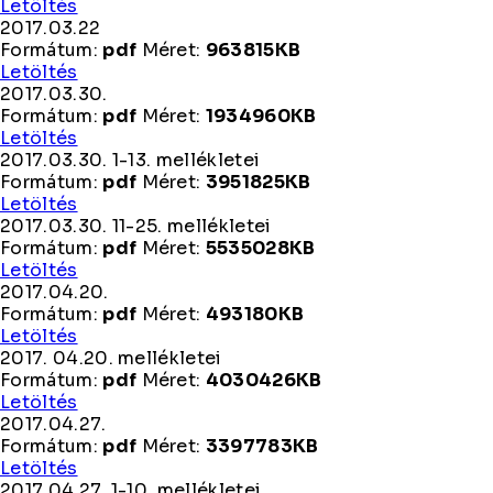
2017.03.16.
Letöltés
mellékletei
2017.03.22
Formátum:
pdf
Méret:
963815KB
2017.03.22
Letöltés
2017.03.30.
Formátum:
pdf
Méret:
1934960KB
2017.03.30.
Letöltés
2017.03.30. 1-13. mellékletei
Formátum:
pdf
Méret:
3951825KB
2017.03.30.
Letöltés
1-
2017.03.30. 11-25. mellékletei
13.
Formátum:
pdf
Méret:
5535028KB
mellékletei
2017.03.30.
Letöltés
11-
2017.04.20.
25.
Formátum:
pdf
Méret:
493180KB
mellékletei
2017.04.20.
Letöltés
2017. 04.20. mellékletei
Formátum:
pdf
Méret:
4030426KB
2017.
Letöltés
04.20.
2017.04.27.
mellékletei
Formátum:
pdf
Méret:
3397783KB
2017.04.27.
Letöltés
2017.04.27. 1-10. mellékletei