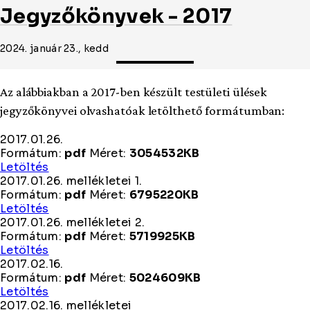
Jegyzőkönyvek - 2017
2024. január 23., kedd
Az alábbiakban a 2017-ben készült testületi ülések
jegyzőkönyvei olvashatóak letölthető formátumban:
2017.01.26.
Formátum:
pdf
Méret:
3054532KB
2017.01.26.
Letöltés
2017.01.26. mellékletei 1.
Formátum:
pdf
Méret:
6795220KB
2017.01.26.
Letöltés
mellékletei
2017.01.26. mellékletei 2.
1.
Formátum:
pdf
Méret:
5719925KB
2017.01.26.
Letöltés
mellékletei
2017.02.16.
2.
Formátum:
pdf
Méret:
5024609KB
2017.02.16.
Letöltés
2017.02.16. mellékletei