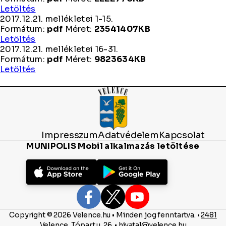
27.
2017.12.21.
Letöltés
2017.12.21. mellékletei 1-15.
Formátum:
pdf
Méret:
23541407KB
2017.12.21.
Letöltés
mellékletei
2017.12.21. mellékletei 16-31.
1-
Formátum:
pdf
Méret:
9823634KB
15.
2017.12.21.
Letöltés
mellékletei
16-
31.
Impresszum
Adatvédelem
Kapcsolat
MUNIPOLIS Mobil alkalmazás letöltése
Copyright © 2026 Velence.hu • Minden jog fenntartva. •
2481
Velence, Tópart u. 26.
•
hivatal@velence.hu