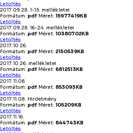
2017.09.28.
Letöltés
2017.09.28. 1-15. mellékletei
Formátum:
pdf
Méret:
15977419KB
2017.09.28.
Letöltés
1-
2017.09.28. 16-24. mellékletei
15.
Formátum:
pdf
Méret:
10380702KB
mellékletei
2017.09.28.
Letöltés
16-
2017.10.26.
24.
Formátum:
pdf
Méret:
2150539KB
mellékletei
2017.10.26.
Letöltés
2017.10.26. mellékletei
Formátum:
pdf
Méret:
6812513KB
2017.10.26.
Letöltés
mellékletei
2017.11.08.
Formátum:
pdf
Méret:
853093KB
2017.11.08.
Letöltés
2017.11.08. Hirdetmény
Formátum:
pdf
Méret:
105209KB
2017.11.08.
Letöltés
Hirdetmény
2017.11.16.
Formátum:
pdf
Méret:
844743KB
2017.11.16.
Letöltés