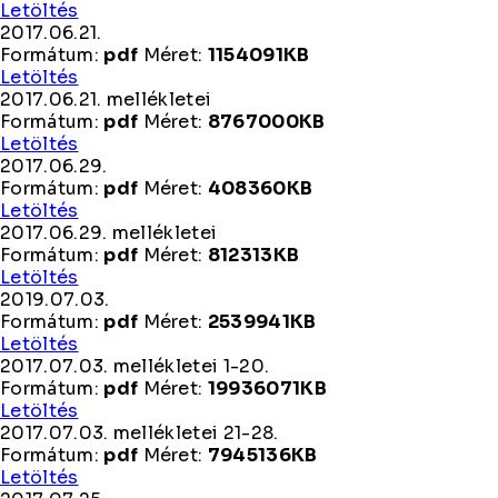
2017.06.08.
Letöltés
Lakossági
2017.06.21.
Fórum
Formátum:
pdf
Méret:
1154091KB
2017.06.21.
Letöltés
2017.06.21. mellékletei
Formátum:
pdf
Méret:
8767000KB
2017.06.21.
Letöltés
mellékletei
2017.06.29.
Formátum:
pdf
Méret:
408360KB
2017.06.29.
Letöltés
2017.06.29. mellékletei
Formátum:
pdf
Méret:
812313KB
2017.06.29.
Letöltés
mellékletei
2019.07.03.
Formátum:
pdf
Méret:
2539941KB
2019.07.03.
Letöltés
2017.07.03. mellékletei 1-20.
Formátum:
pdf
Méret:
19936071KB
2017.07.03.
Letöltés
mellékletei
2017.07.03. mellékletei 21-28.
1-
Formátum:
pdf
Méret:
7945136KB
20.
2017.07.03.
Letöltés