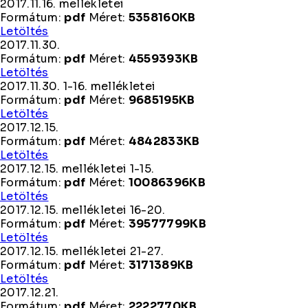
2017.11.16. mellékletei
Formátum:
pdf
Méret:
5358160KB
2017.11.16.
Letöltés
mellékletei
2017.11.30.
Formátum:
pdf
Méret:
4559393KB
2017.11.30.
Letöltés
2017.11.30. 1-16. mellékletei
Formátum:
pdf
Méret:
9685195KB
2017.11.30.
Letöltés
1-
2017.12.15.
16.
Formátum:
pdf
Méret:
4842833KB
mellékletei
2017.12.15.
Letöltés
2017.12.15. mellékletei 1-15.
Formátum:
pdf
Méret:
10086396KB
2017.12.15.
Letöltés
mellékletei
2017.12.15. mellékletei 16-20.
1-
Formátum:
pdf
Méret:
39577799KB
15.
2017.12.15.
Letöltés
mellékletei
2017.12.15. mellékletei 21-27.
16-
Formátum:
pdf
Méret:
3171389KB
20.
2017.12.15.
Letöltés
mellékletei
2017.12.21.
21-
Formátum:
pdf
Méret:
2222770KB