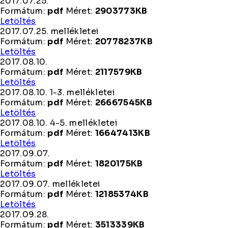
mellékletei
2017.07.25.
21-
Formátum:
pdf
Méret:
2903773KB
28.
2017.07.25.
Letöltés
2017.07.25. mellékletei
Formátum:
pdf
Méret:
20778237KB
2017.07.25.
Letöltés
mellékletei
2017.08.10.
Formátum:
pdf
Méret:
2117579KB
2017.08.10.
Letöltés
2017.08.10. 1-3. mellékletei
Formátum:
pdf
Méret:
26667545KB
2017.08.10.
Letöltés
1-
2017.08.10. 4-5. mellékletei
3.
Formátum:
pdf
Méret:
16647413KB
mellékletei
2017.08.10.
Letöltés
4-
2017.09.07.
5.
Formátum:
pdf
Méret:
1820175KB
mellékletei
2017.09.07.
Letöltés
2017.09.07. mellékletei
Formátum:
pdf
Méret:
12185374KB
2017.09.07.
Letöltés
mellékletei
2017.09.28.
Formátum:
pdf
Méret:
3513339KB